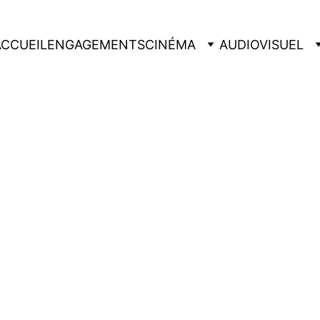
ACCUEIL
ENGAGEMENTS
CINÉMA
AUDIOVISUEL
Handma
€25.00
-
+